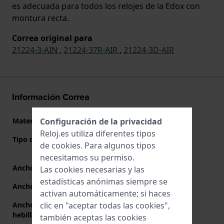
es adecuada para todos los relojes de la Edox con
montura recta.
Correa original para
21224-3-AIN
,
21224-37R-AIR
,
21224-3D-AIR
Información Correa
Configuración de la privacidad
Material correa
Cuero
Reloj.es utiliza diferentes tipos
Tipo de material
Piel de becerro con
de
cookies
. Para algunos tipos
estampado de lagarto
necesitamos su permiso.
Ancho de correa
26 mm
Las cookies necesarias y las
estadísticas anónimas siempre se
Ancho de las asas
26 mm
activan automáticamente; si haces
clic en "aceptar todas las cookies",
Ancho de correa en la
16 mm
hebilla
también aceptas las cookies