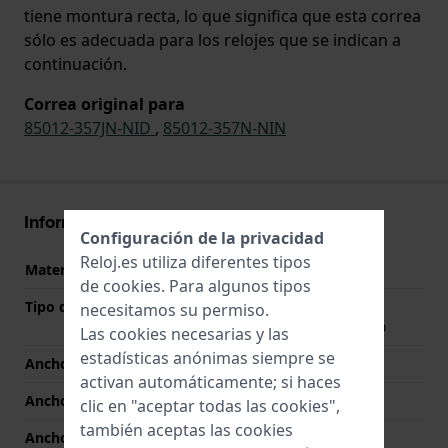
tiene montura recta, lo que significa que esta correa
sólo es adecuada para los relojes que se indican a
continuación.
Correa original para
85012-357JN-NID
,
85012-357N-NIN
Información Correa
Configuración de la privacidad
Reloj.es utiliza diferentes tipos
Material correa
Cuero
de
cookies
. Para algunos tipos
Tipo de material
Piel de becerro con
necesitamos su permiso.
estampado de cocodrilo
Las cookies necesarias y las
estadísticas anónimas siempre se
Ancho de correa
16 mm
activan automáticamente; si haces
Ancho de las asas
5 mm
clic en "aceptar todas las cookies",
también aceptas las cookies
Ancho de correa en la
14 mm