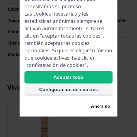
necesitamos su permiso.
Color de correa
Oro rosado
Las cookies necesarias y las
Tipo de cierre
Cierre de mariposa invisible
estadísticas anónimas siempre se
activan automáticamente; si haces
Color del cierre
Oro rosado
clic en "aceptar todas las cookies",
también aceptas las cookies
Tipo de montaje
Pasadores de acero
opcionales. Si quieres elegir tú mismo
Montaje Recto
No
qué cookies activas, haz clic en
"configuración de cookies".
Aceptar todo
Visto recientemente
Configuración de cookies
Ahora no