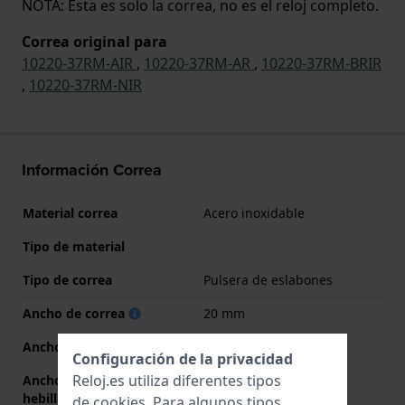
NOTA: Esta es solo la correa, no es el reloj completo.
Correa original para
10220-37RM-AIR
,
10220-37RM-AR
,
10220-37RM-BRIR
,
10220-37RM-NIR
Información Correa
Material correa
Acero inoxidable
Tipo de material
Tipo de correa
Pulsera de eslabones
Ancho de correa
20 mm
Ancho de las asas
12 mm
Configuración de la privacidad
Reloj.es utiliza diferentes tipos
Ancho de correa en la
18 mm
hebilla
de
cookies
. Para algunos tipos