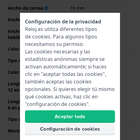
Ancho de correa
16 mm
Ancho de las asas
16 mm
Configuración de la privacidad
Reloj.es utiliza diferentes tipos
Ancho de correa en la
14 mm
de
cookies
. Para algunos tipos
hebilla
necesitamos su permiso.
Color de correa
Marrón
Las cookies necesarias y las
estadísticas anónimas siempre se
Tipo de cierre
Ninguno
activan automáticamente; si haces
Color del cierre
N/A
clic en "aceptar todas las cookies",
también aceptas las cookies
Longitud de la correa a las
65 mm
opcionales. Si quieres elegir tú mismo
12 en punto (mm)
qué cookies activas, haz clic en
Longitud de la correa a las
105 mm
"configuración de cookies".
6 en punto (mm)
Aceptar todo
Tipo de montaje
Pasadores de resorte
Configuración de cookies
Montaje Recto
Si