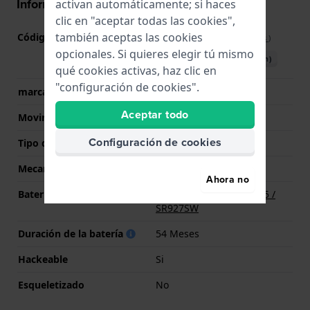
Información del movimiento
activan automáticamente; si haces
clic en "aceptar todas las cookies",
también aceptas las cookies
Código de Movimiento
5030.D
(
Ver especificaciones
)
opcionales. Si quieres elegir tú mismo
Descargar manual (English)
qué cookies activas, haz clic en
"configuración de cookies".
marca del movimiento
Ronda
Aceptar todo
Movimiento suizo
Si
Configuración de cookies
Tipo de pantalla
analógico
Mecanismo
Cuarzo
Ahora no
Batería
Batería Renata R395 395 /
SR927SW
Duración de la batería
54 Meses
Hackeable
Si
Esqueletizado
No