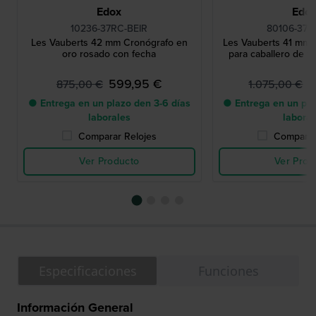
Edox
Edo
10236-37RC-BEIR
80106-37R
Les Vauberts 42 mm Cronógrafo en
Les Vauberts 41 mm R
oro rosado con fecha
para caballero de fa
599,95 €
7
875,00 €
1.075,00 €
● Entrega en un plazo den 3-6 días
● Entrega en un pla
laborales
labora
Comparar Relojes
Comparar
Ver Producto
Ver Prod
Especificaciones
Funciones
Información General