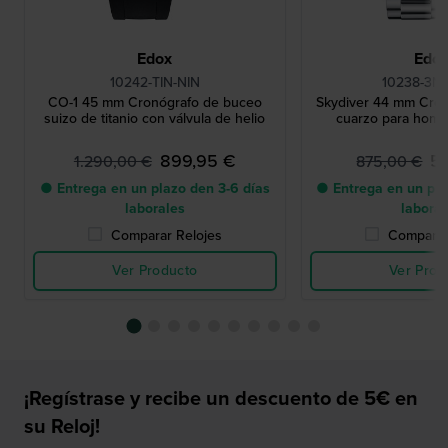
Edox
Edo
10242-TIN-NIN
10238-3N
CO-1 45 mm Cronógrafo de buceo
Skydiver 44 mm Cron
suizo de titanio con válvula de helio
cuarzo para homb
899,95 €
5
1.290,00 €
875,00 €
● Entrega en un plazo den 3-6 días
● Entrega en un pla
laborales
labora
Comparar Relojes
Comparar
Ver Producto
Ver Prod
¡Regístrase y recibe un descuento de 5€ en
su Reloj!