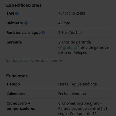
Especificaciones
reloj viene con 2 años de garantía.
EAN
7640174542482
.
Diámetro
42 mm
Resistencia al agua
5 Bar (Ducha)
Garantía
2 años de garantía
gratuito
1 año de garantía
extra en Reloj.es
Ver todas las especificaciones
Funciones
Tiempo
Horas - Aguja análoga
Calendario
Fecha - Ventana
Cronógrafo y
Cronómetro/cronógrafo -
temporizadores
Parada segundo central (1/1
seg.) - Contador de 30