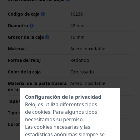
Codigo de caja
10236
Diámetro
42 mm
Grosor de la caja
10 mm
Material
Acero inoxidable
Forma del reloj
Redondo
Color de la caja
Oro rosado
Material de la parte trasera
Acero inoxidable
de la caja
Configuración de la privacidad
Tapa trasera
Cerrado con tornillos
Reloj.es utiliza diferentes tipos
de
cookies
. Para algunos tipos
Tipo de cristal
Zafiro
necesitamos su permiso.
Corona
Corona tipo pull
Las cookies necesarias y las
estadísticas anónimas siempre se