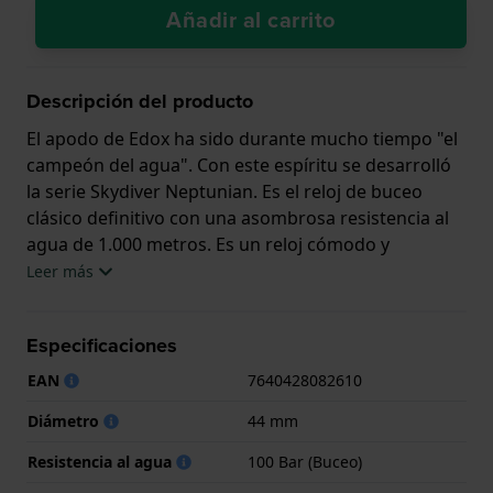
Añadir al carrito
Descripción del producto
El apodo de Edox ha sido durante mucho tiempo "el
campeón del agua". Con este espíritu se desarrolló
la serie Skydiver Neptunian. Es el reloj de buceo
clásico definitivo con una asombrosa resistencia al
agua de 1.000 metros. Es un reloj cómodo y
moderno con un movimiento automático Edox Cal.
Leer más
80 (basado en el Sellita SW200), cristal de zafiro con
revestimiento AR y disponible con correa de caucho
Especificaciones
o brazalete de acero y en varios colores. El fondo de
la caja lleva grabado el dios romano del mar
EAN
7640428082610
Neptunus, lo que acentúa aún más el extraordinario
Diámetro
44 mm
pedigrí de submarinismo del Skydiver Neptunian.
Resistencia al agua
100 Bar (Buceo)