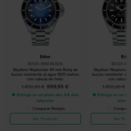
Edox
Edo
80120-3NM-BUIDN
80120-3N
Skydiver Neptunian 44 mm Reloj de
Skydiver Neptunian
buceo resistente al agua 1001 metros
buceo resistente al 
con válvula de helio
con válvula 
999,95 €
9
1.450,00 €
1.450,00 €
● Entrega en un plazo den 3-6 días
● Entrega en un pla
laborales
labora
Comparar Relojes
Comparar
Ver Producto
Ver Prod