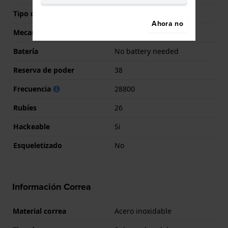
Tipo de pantalla
analógico
Ahora no
Mecanismo
Mecánico Automático
Batería
No battery needed
Reserva de poder
38
Frecuencia
28800
Rubíes
26
Hackeable
Si
Esqueletizado
No
Información Correa
Material correa
Acero inoxidable