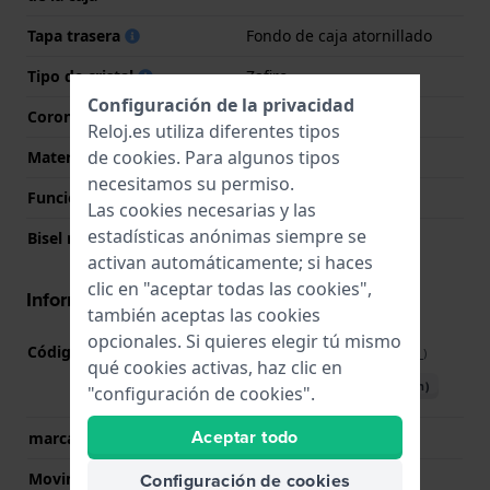
Tapa trasera
Fondo de caja atornillado
Tipo de cristal
Zafiro
Configuración de la privacidad
Corona
Corona atornillada
Reloj.es utiliza diferentes tipos
de
cookies
. Para algunos tipos
Material del bisel
Cerámica
necesitamos su permiso.
Función del bisel
Buceo
Las cookies necesarias y las
estadísticas anónimas siempre se
Bisel rotatorio
Uni-direccional
activan automáticamente; si haces
clic en "aceptar todas las cookies",
Información del movimiento
también aceptas las cookies
opcionales. Si quieres elegir tú mismo
Código de Movimiento
SW200
(
Ver especificaciones
)
qué cookies activas, haz clic en
Descargar manual (English)
"configuración de cookies".
Aceptar todo
marca del movimiento
Sellita
Configuración de cookies
Movimiento suizo
Si