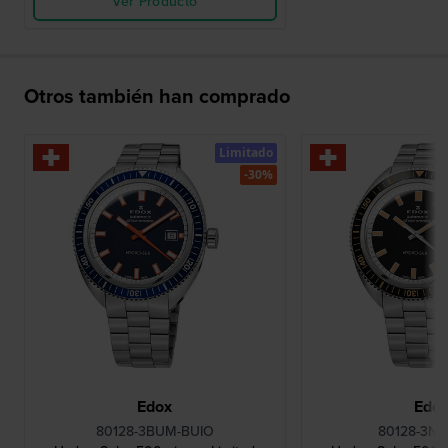
Ver Producto
Otros también han comprado
Limitado
-30%
Edox
Edo
80128-3BUM-BUIO
80128-3NB