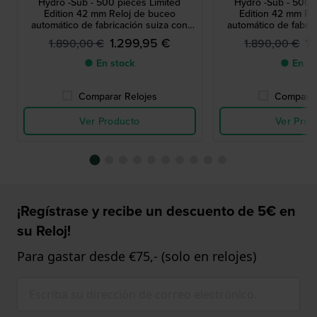
Hydro -Sub - 500 pieces Limited
Hydro -Sub - 500 p
Edition 42 mm Reloj de buceo
Edition 42 mm Re
automático de fabricación suiza con
automático de fabric
certificación COSC
certificaci
1.299,95 €
1
1.890,00 €
1.890,00 €
● En stock
● En st
Comparar Relojes
Comparar
Ver Producto
Ver Prod
¡Regístrase y recibe un descuento de 5€ en
su Reloj!
Para gastar desde €75,- (solo en relojes)