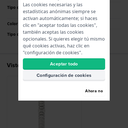
Las cookies necesarias y las
Tipo de cierre
Cierre de mariposa con
estadísticas anónimas siempre se
botones
activan automáticamente; si haces
Color del cierre
Plateado
clic en "aceptar todas las cookies",
también aceptas las cookies
Tipo de montaje
Pasadores de resorte
opcionales. Si quieres elegir tú mismo
qué cookies activas, haz clic en
"configuración de cookies".
Aceptar todo
Visto recientemente
Configuración de cookies
Ahora no