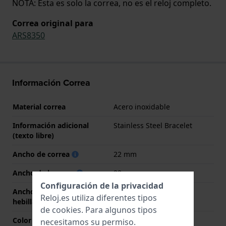
NOTA: Esta es solo la correa, no es el reloj completo.
Correa original para
ARS8350
Información Correa
Material correa
Acero inoxidable
Información adicional
Stainless Steel Bracelet
(texto libre)
Ancho de correa
22 mm
Ancho de las asas
22 mm
Configuración de la privacidad
Ancho de correa en la
18 mm
Reloj.es utiliza diferentes tipos
hebilla
de
cookies
. Para algunos tipos
Color de correa
Plateado
necesitamos su permiso.