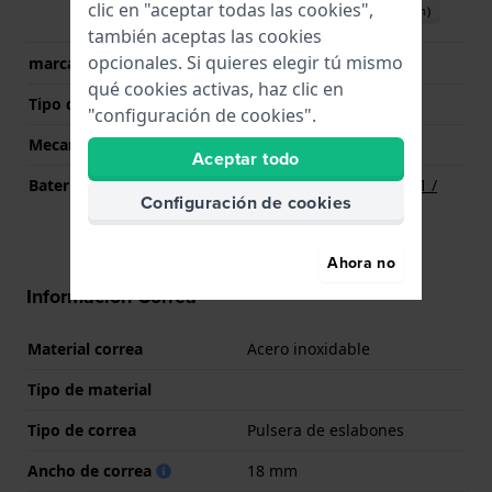
clic en "aceptar todas las cookies",
Descargar manual (English)
también aceptas las cookies
opcionales. Si quieres elegir tú mismo
marca del movimiento
Miyota
qué cookies activas, haz clic en
Tipo de pantalla
analógico
"configuración de cookies".
Mecanismo
Cuarzo
Aceptar todo
Batería
Batería Renata R321 321 /
Configuración de cookies
SR616SW
Ahora no
Información Correa
Material correa
Acero inoxidable
Tipo de material
Tipo de correa
Pulsera de eslabones
Ancho de correa
18 mm