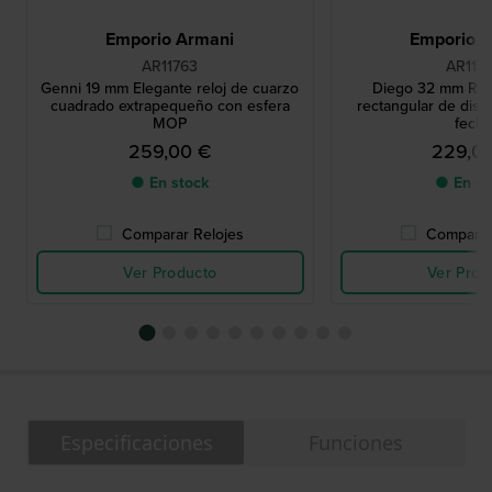
Emporio Armani
Emporio 
AR11763
AR117
Genni 19 mm Elegante reloj de cuarzo
Diego 32 mm Rel
cuadrado extrapequeño con esfera
rectangular de dise
MOP
fech
259,00 €
229,0
● En stock
● En st
Comparar Relojes
Comparar
Ver Producto
Ver Prod
Especificaciones
Funciones