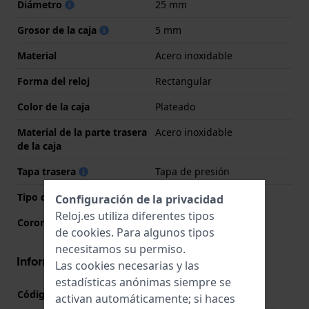
Diámetro
25 mm
Grosor de la caja
5 mm
Material
Acero inoxidable
Forma del reloj
Rectangular
Color de la caja
Plateado
Material de la parte trasera
Acero inoxidable
de la caja
Tapa trasera
Tapa de presión
Tipo de cristal
Mineral
Configuración de la privacidad
Reloj.es utiliza diferentes tipos
Corona
Corona tipo pull
de
cookies
. Para algunos tipos
necesitamos su permiso.
Información del movimiento
Las cookies necesarias y las
estadísticas anónimas siempre se
Código de Movimiento
9T15
(
Ver especificaciones
)
activan automáticamente; si haces