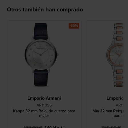
Otros también han comprado
-30%
Emporio Armani
Emporio 
AR11095
AR115
Kappa 32 mm Reloj de cuarzo para
Mia 32 mm Reloj bic
mujer
para mu
134,95 €
2
199,00 €
369,00 €