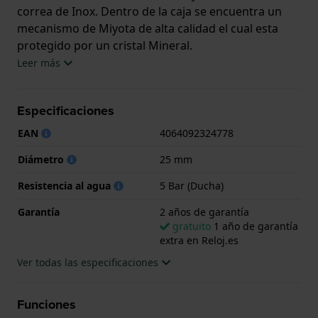
correa de Inox. Dentro de la caja se encuentra un
mecanismo de Miyota de alta calidad el cual esta
protegido por un cristal Mineral.
Leer más
El reloj es resistente al agua hasta 5 ATM. Esto
significa que el reloj es adecuado para la ducha. El
Especificaciones
reloj viene con 2 años de garantía.
EAN
4064092324778
.
Diámetro
25 mm
Resistencia al agua
5 Bar (Ducha)
Garantía
2 años de garantía
gratuito
1 año de garantía
extra en Reloj.es
Ver todas las especificaciones
Funciones