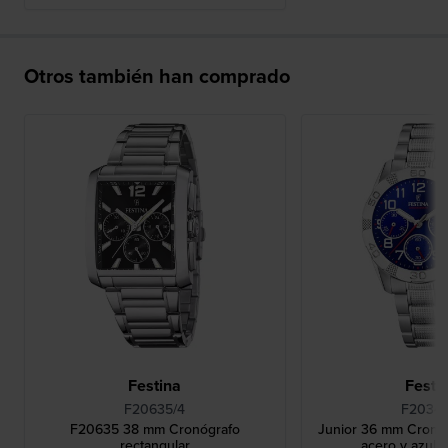
Otros también han comprado
Festina
Festi
F20635/4
F20345
F20635 38 mm Cronógrafo
Junior 36 mm Cronó
rectangular
acero y azul 