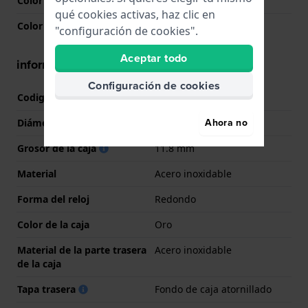
Color de la esfera
Multicolor
qué cookies activas, haz clic en
Color de la aguja (h,m,s)
Oro, Oro, Oro
"configuración de cookies".
Aceptar todo
información de la caja
Configuración de cookies
Codigo de caja
F20609
Ahora no
Diámetro
38 mm
Grosor de la caja
11.8 mm
Material
Acero inoxidable
Forma del reloj
Redondo
Color de la caja
Oro
Material de la parte trasera
Acero inoxidable
de la caja
Tapa trasera
Fondo de caja atornillado