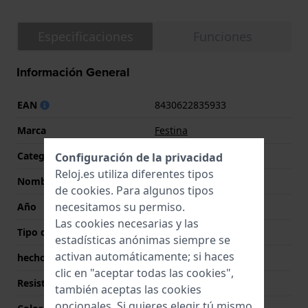
Especificaciones
Funciones
Información General
EAN
8430622835933
Marca
Festina
Categoría
Boyfriend
Configuración de la privacidad
Reloj.es utiliza diferentes tipos
Nombre
Boyfriend
de
cookies
. Para algunos tipos
necesitamos su permiso.
Año
2025 Primavera/Verano
Las cookies necesarias y las
Tipo de pantalla
analógico
estadísticas anónimas siempre se
activan automáticamente; si haces
hecho en Suiza
No
clic en "aceptar todas las cookies",
Resistencia al agua
10 Bar (Natación)
también aceptas las cookies
opcionales. Si quieres elegir tú mismo