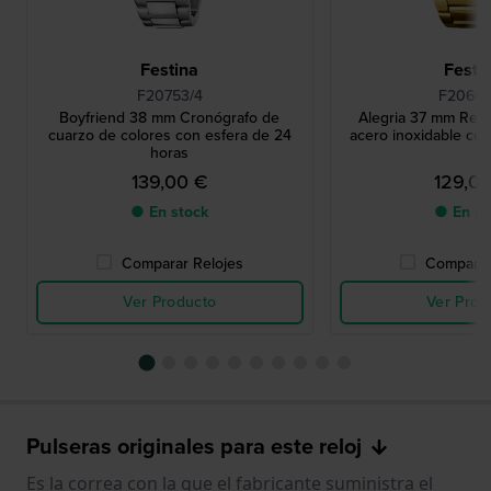
Festina
Festi
F20753/4
F20640
Boyfriend 38 mm Cronógrafo de
Alegria 37 mm Relo
cuarzo de colores con esfera de 24
acero inoxidable con
horas
139,00 €
129,0
● En stock
● En st
Comparar Relojes
Comparar
Ver Producto
Ver Prod
Pulseras originales para este reloj
Es la correa con la que el fabricante suministra el