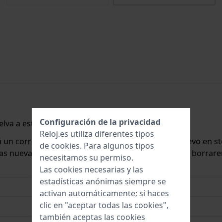
Configuración de la privacidad
lva a estar disponible.
Reloj.es utiliza diferentes tipos
rá un correo electrónico cuando lo tengamos de nuevo en st
de
cookies
. Para algunos tipos
 las nuevas existencias. Inmediatamente después, la borrar
necesitamos su permiso.
Las cookies necesarias y las
estadísticas anónimas siempre se
activan automáticamente; si haces
clic en "aceptar todas las cookies",
también aceptas las cookies