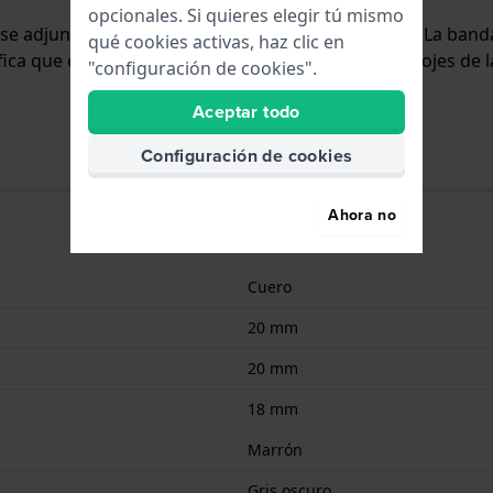
opcionales. Si quieres elegir tú mismo
y se adjunta al reloj mediante pasadores de resorte. La ba
qué cookies activas, haz clic en
ifica que esta correa es adecuada para todos los relojes de 
"configuración de cookies".
Aceptar todo
Configuración de cookies
Ahora no
Cuero
20 mm
20 mm
18 mm
Marrón
Gris oscuro