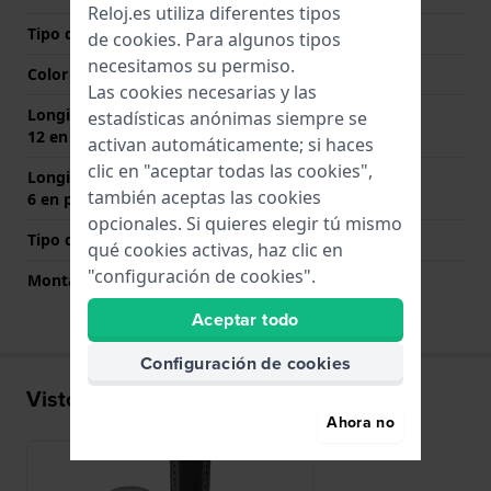
Reloj.es utiliza diferentes tipos
Tipo de cierre
Hebilla
de
cookies
. Para algunos tipos
necesitamos su permiso.
Color del cierre
Plateado
Las cookies necesarias y las
Longitud de la correa a las
80 mm
estadísticas anónimas siempre se
12 en punto (mm)
activan automáticamente; si haces
clic en "aceptar todas las cookies",
Longitud de la correa a las
120 mm
también aceptas las cookies
6 en punto (mm)
opcionales. Si quieres elegir tú mismo
Tipo de montaje
Pasadores de resorte
qué cookies activas, haz clic en
"configuración de cookies".
Montaje Recto
Si
Aceptar todo
Configuración de cookies
Visto recientemente
Ahora no