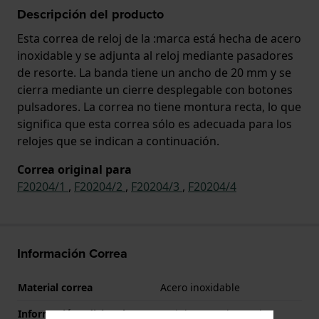
Descripción del producto
Esta correa de reloj de la :marca está hecha de acero
inoxidable y se adjunta al reloj mediante pasadores
de resorte. La banda tiene un ancho de 20 mm y se
cierra mediante un cierre desplegable con botones
pulsadores. La correa no tiene montura recta, lo que
significa que esta correa sólo es adecuada para los
relojes que se indican a continuación.
Correa original para
F20204/1
,
F20204/2
,
F20204/3
,
F20204/4
Información Correa
Material correa
Acero inoxidable
Información adicional
Stainless Steel Bracelet