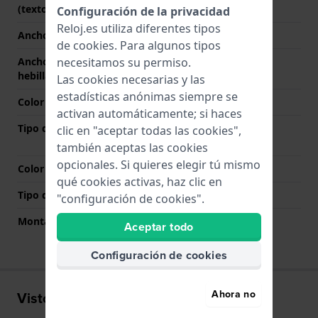
(texto libre)
Configuración de la privacidad
Reloj.es utiliza diferentes tipos
Ancho de correa
20 mm
de
cookies
. Para algunos tipos
necesitamos su permiso.
Ancho de correa en la
18 mm
hebilla
Las cookies necesarias y las
estadísticas anónimas siempre se
Color de correa
Plateado
activan automáticamente; si haces
Tipo de cierre
Cierre desplegable con
clic en "aceptar todas las cookies",
botones pulsadores
también aceptas las cookies
opcionales. Si quieres elegir tú mismo
Color del cierre
Plateado
qué cookies activas, haz clic en
Tipo de montaje
Pasadores de resorte
"configuración de cookies".
Montaje Recto
No
Aceptar todo
Configuración de cookies
Ahora no
Visto recientemente