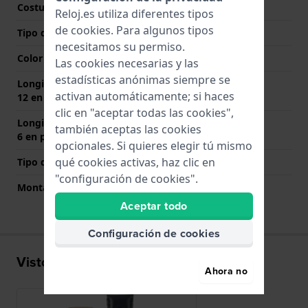
Costura de color
Azul
Reloj.es utiliza diferentes tipos
de
cookies
. Para algunos tipos
Tipo de cierre
Hebilla
necesitamos su permiso.
Color del cierre
Oro
Las cookies necesarias y las
estadísticas anónimas siempre se
Longitud de la correa a las
85 mm
activan automáticamente; si haces
12 en punto (mm)
clic en "aceptar todas las cookies",
Longitud de la correa a las
120 mm
también aceptas las cookies
6 en punto (mm)
opcionales. Si quieres elegir tú mismo
qué cookies activas, haz clic en
Tipo de montaje
Pasadores de resorte
"configuración de cookies".
Montaje Recto
Si
Aceptar todo
Configuración de cookies
Visto recientemente
Ahora no