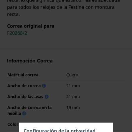
para todos los relojes de la Festina con montura
recta.
Correa original para
F20268/2
Información Correa
Material correa
Cuero
Ancho de correa
21 mm
Ancho de las asas
21 mm
Ancho de correa en la
19 mm
hebilla
Color de correa
Azul
Configuración de la privacidad