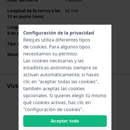
Longitud de la correa a las
60 mm
12 en punto (mm)
Longitud de la correa a las
105 mm
Configuración de la privacidad
6 en punto (mm)
Reloj.es utiliza diferentes tipos
Tipo de montaje
Pasadores de resorte
de
cookies
. Para algunos tipos
necesitamos su permiso.
Montaje Recto
No
Las cookies necesarias y las
estadísticas anónimas siempre se
activan automáticamente; si haces
clic en "aceptar todas las cookies",
Visto recientemente
también aceptas las cookies
opcionales. Si quieres elegir tú mismo
qué cookies activas, haz clic en
"configuración de cookies".
Aceptar todo