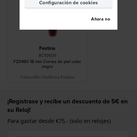
Configuración de cookies
Ahora no
Festina
BC10609
F20460 18 mm Correa de piel color
negro
ColecciĂłn histĂłrica Festina
¡Regístrase y recibe un descuento de 5€ en
su Reloj!
Para gastar desde €75,- (solo en relojes)