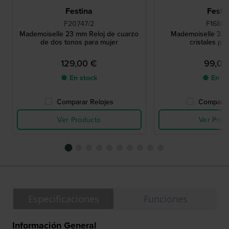
Festina
Festi
F20747/2
F16867
Mademoiselle 23 mm Reloj de cuarzo
Mademoiselle 32 
de dos tonos para mujer
cristales pa
129,00 €
99,00
● En stock
● En st
Comparar Relojes
Comparar
Ver Producto
Ver Prod
Especificaciones
Funciones
Información General