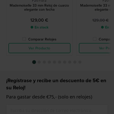
F20713/2
F20715
Mademoiselle 33 mm Reloj de cuarzo
Mademoiselle 33 mm 
elegante con fecha
elegante co
129,00 €
8
129,00 €
● En stock
● En st
Comparar Relojes
Comparar
Ver Producto
Ver Prod
¡Regístrase y recibe un descuento de 5€ en
su Reloj!
Para gastar desde €75,- (solo en relojes)