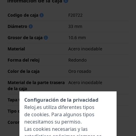
información de la caja
Codigo de caja
F20722
Diámetro
33 mm
Grosor de la caja
10.6 mm
Material
Acero inoxidable
Forma del reloj
Redondo
Color de la caja
Oro rosado
Material de la parte trasera
Acero inoxidable
de la caja
Configuración de la privacidad
Tapa trasera
Tapa de presión
Reloj.es utiliza diferentes tipos
Tipo de cristal
Zafiro
de
cookies
. Para algunos tipos
necesitamos su permiso.
Corona
Corona tipo pull
Las cookies necesarias y las