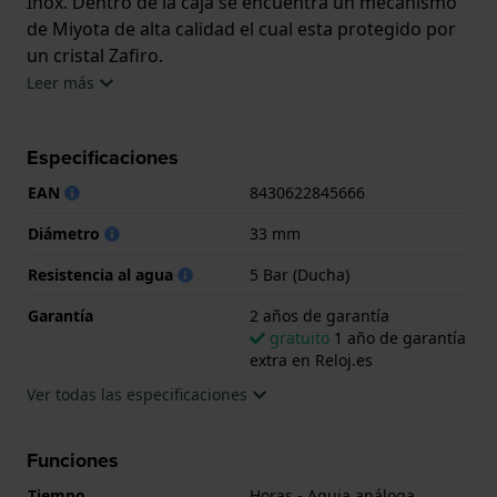
Inox. Dentro de la caja se encuentra un mecanismo
de Miyota de alta calidad el cual esta protegido por
un cristal Zafiro.
Leer más
El reloj es resistente al agua hasta 5 ATM. Esto
significa que el reloj es adecuado para la ducha. El
Especificaciones
reloj viene con 2 años de garantía.
EAN
8430622845666
.
Diámetro
33 mm
Resistencia al agua
5 Bar (Ducha)
Garantía
2 años de garantía
gratuito
1 año de garantía
extra en Reloj.es
Ver todas las especificaciones
Funciones
Tiempo
Horas - Aguja análoga