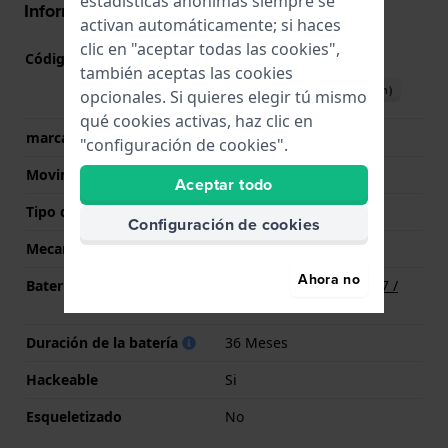
estadísticas anónimas siempre se
Información del movimiento
activan automáticamente; si haces
clic en "aceptar todas las cookies",
Código de Movimiento
2117
(
Ver especificaciones
)
también aceptas las cookies
Descargar manual (English)
opcionales. Si quieres elegir tú mismo
qué cookies activas, haz clic en
marca del movimiento
Miyota
"configuración de cookies".
Movimiento suizo
No
Aceptar todo
Tipo de pantalla
analógico
Configuración de cookies
Mecanismo
Cuarzo
Ahora no
Batería
Batería Renata R377 377 /
SR626SW / SG4
Duración de la batería
36 Meses
Hackeable
Si
Esqueletizado
No