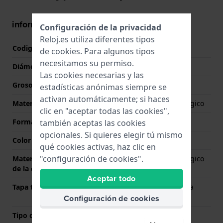
información de la caja
Configuración de la privacidad
Reloj.es utiliza diferentes tipos
Codigo de caja
FBNP229
de
cookies
. Para algunos tipos
necesitamos su permiso.
Diámetro
29.5 mm
Las cookies necesarias y las
Grosor de la caja
9.3 mm
estadísticas anónimas siempre se
activan automáticamente; si haces
Material
Plástico de origen biológico
clic en "aceptar todas las cookies",
Forma del reloj
Redondo
también aceptas las cookies
opcionales. Si quieres elegir tú mismo
Color de la caja
Verde
qué cookies activas, haz clic en
"configuración de cookies".
Material de la parte trasera
Plástico de origen biológico
de la caja
Aceptar todo
Tapa trasera
Maletín con tapa para la
batería
Configuración de cookies
Tipo de cristal
Acrílico