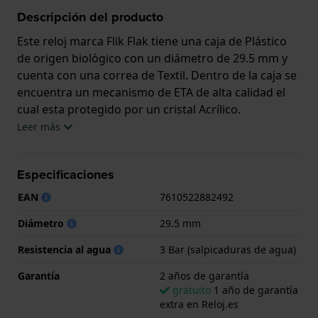
Descripción del producto
Este reloj marca Flik Flak tiene una caja de Plástico
de origen biológico con un diámetro de 29.5 mm y
cuenta con una correa de Textil. Dentro de la caja se
encuentra un mecanismo de ETA de alta calidad el
cual esta protegido por un cristal Acrílico.
Leer más
El reloj es resistente al agua hasta 3 ATM. Esto
significa que el reloj es resistente a salpicaduras de
Especificaciones
agua. El reloj viene con 2 años de garantía.
EAN
7610522882492
.
Diámetro
29.5 mm
Resistencia al agua
3 Bar (salpicaduras de agua)
Garantía
2 años de garantía
gratuito
1 año de garantía
extra en Reloj.es