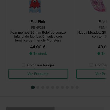
Flik Flak
Flik F
FBNP251
FBNP2
Fear me not! 30 mm Reloj de cuarzo
Happy Meadow 29.5 m
infantil de fabricación suiza con
con temática
temática de Friendly Monsters
44,00 €
48,00
● En stock
● En st
Comparar Relojes
Comparar
Ver Producto
Ver Prod