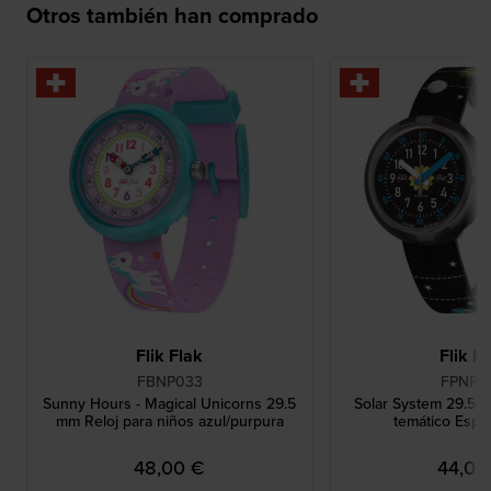
Otros también han comprado
Flik Flak
Flik F
FBNP033
FPNP0
Sunny Hours - Magical Unicorns 29.5
Solar System 29.5 mm
mm Reloj para niños azul/purpura
temático Espa
48,00 €
44,00