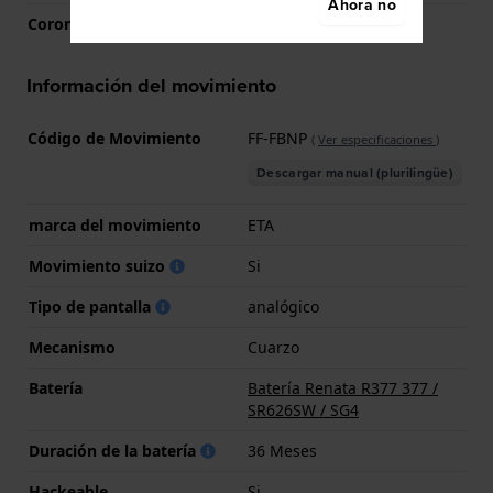
Ahora no
Corona
Corona tipo pull
Información del movimiento
Código de Movimiento
FF-FBNP
(
Ver especificaciones
)
Descargar manual (plurilingüe)
marca del movimiento
ETA
Movimiento suizo
Si
Tipo de pantalla
analógico
Mecanismo
Cuarzo
Batería
Batería Renata R377 377 /
SR626SW / SG4
Duración de la batería
36 Meses
Hackeable
Si