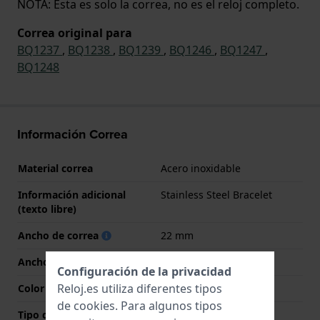
NOTA: Esta es solo la correa, no es el reloj completo.
Correa original para
BQ1237
,
BQ1238
,
BQ1239
,
BQ1246
,
BQ1247
,
BQ1248
Información Correa
Material correa
Acero inoxidable
Información adicional
Stainless Steel Bracelet
(texto libre)
Ancho de correa
22 mm
Ancho de las asas
22 mm
Configuración de la privacidad
Reloj.es utiliza diferentes tipos
Color de correa
Plateado
de
cookies
. Para algunos tipos
Tipo de cierre
Cierre desplegable con