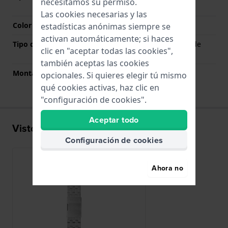
necesitamos su permiso.
botones pulsadores
Las cookies necesarias y las
Color del cierre
Plateado
estadísticas anónimas siempre se
activan automáticamente; si haces
Tipo de montaje
Pasadores con resorte de
clic en "aceptar todas las cookies",
liberación rápida
también aceptas las cookies
Montaje Recto
No
opcionales. Si quieres elegir tú mismo
qué cookies activas, haz clic en
"configuración de cookies".
Aceptar todo
Visto recientemente
Configuración de cookies
Ahora no