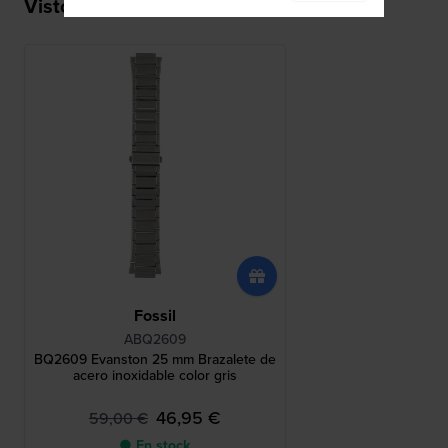
Visto recientemente
Fossil
ABQ2609
BQ2609 Evanston 25 mm Brazalete de
acero inoxidable color gris
46,95 €
59,00 €
● En stock