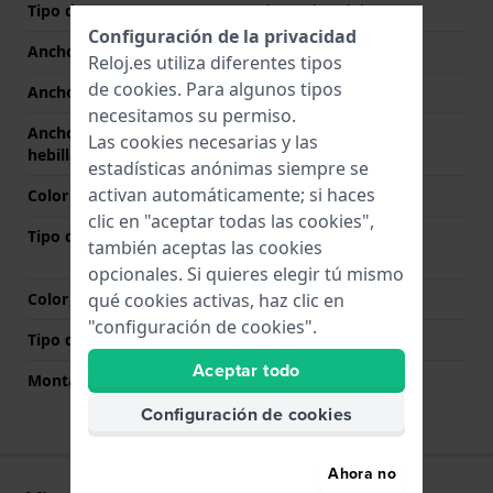
Tipo de correa
Pulsera de eslabones
Configuración de la privacidad
Ancho de correa
25 mm
Reloj.es utiliza diferentes tipos
de
cookies
. Para algunos tipos
Ancho de las asas
16 mm
necesitamos su permiso.
Ancho de correa en la
22 mm
Las cookies necesarias y las
hebilla
estadísticas anónimas siempre se
activan automáticamente; si haces
Color de correa
Gris
clic en "aceptar todas las cookies",
Tipo de cierre
Cierre desplegable con
también aceptas las cookies
botones pulsadores
opcionales. Si quieres elegir tú mismo
qué cookies activas, haz clic en
Color del cierre
Gris
"configuración de cookies".
Tipo de montaje
Pasadores de resorte
Aceptar todo
Montaje Recto
No
Configuración de cookies
Ahora no