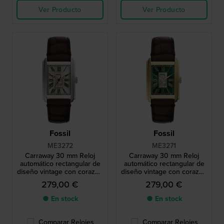
Ver Producto
Ver Producto
Fossil
Fossil
ME3272
ME3271
Carraway 30 mm Reloj
Carraway 30 mm Reloj
automático rectangular de
automático rectangular de
diseño vintage con corazón
diseño vintage con corazón
abierto
abierto
279,00 €
279,00 €
● En stock
● En stock
Comparar Relojes
Comparar Relojes