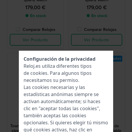
179,00 €
179,00 €
● En stock
● En stock
Comparar Relojes
Comparar Relojes
Ver Producto
Ver Producto
Configuración de la privacidad
Novedades
Novedades
Reloj.es utiliza diferentes tipos
de
cookies
. Para algunos tipos
necesitamos su permiso.
Las cookies necesarias y las
estadísticas anónimas siempre se
activan automáticamente; si haces
clic en "aceptar todas las cookies",
Fossil
Fossil
también aceptas las cookies
ME3286
FS6197
opcionales. Si quieres elegir tú mismo
Townsman 44 mm Stainless
Pearson 42 mm Reloj de
qué cookies activas, haz clic en
steel automatic watch with
cuarzo de acero inoxidable