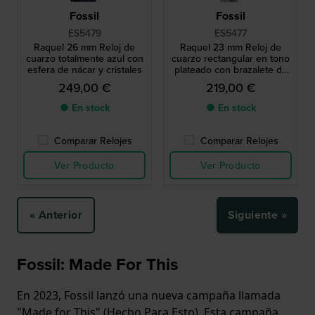
Fossil
Fossil
ES5479
ES5477
Raquel 26 mm Reloj de
Raquel 23 mm Reloj de
cuarzo totalmente azul con
cuarzo rectangular en tono
esfera de nácar y cristales
plateado con brazalete de
eslabones
249,00 €
219,00 €
● En stock
● En stock
Comparar Relojes
Comparar Relojes
Ver Producto
Ver Producto
« Anterior
Siguiente »
Fossil: Made For This
En 2023, Fossil lanzó una nueva campaña llamada
"Made for This" (Hecho Para Esto). Esta campaña