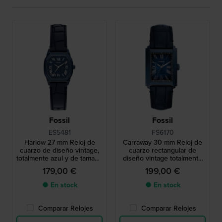
Fossil
Fossil
ES5481
FS6170
Harlow 27 mm Reloj de
Carraway 30 mm Reloj de
cuarzo de diseño vintage,
cuarzo rectangular de
totalmente azul y de tamaño
diseño vintage totalmente
pequeño, con caja
azul con índices romanos
179,00 €
199,00 €
octogonal
● En stock
● En stock
Comparar Relojes
Comparar Relojes