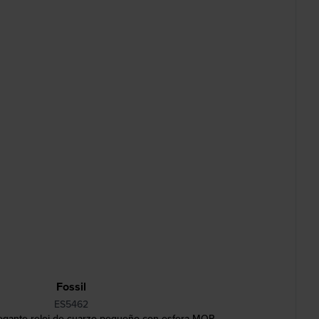
Fossil
ES5462
egante reloj de cuarzo pequeño con esfera MOP