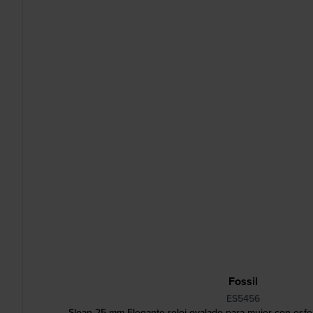
Fossil
ES5456
Sloan 25 mm Elegante reloj ovalado para mujer con esf