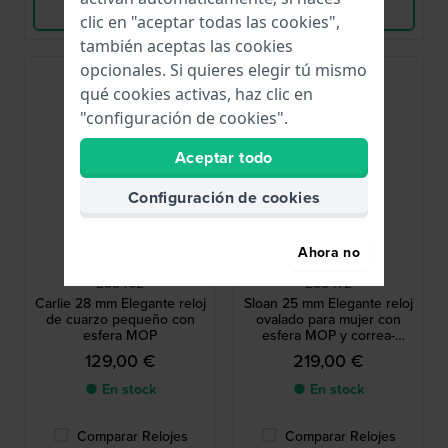
Ver Producto
Ver Producto
clic en "aceptar todas las cookies",
también aceptas las cookies
opcionales. Si quieres elegir tú mismo
qué cookies activas, haz clic en
"configuración de cookies".
Aceptar todo
Configuración de cookies
Ahora no
Fossil
Fossil
ES5462
ES5472
Carlie 28 mm Elegante reloj
Sloan 25 mm Elegante reloj
de cuarzo pequeño con
ovalado para mujer con
esfera MOP
esfera MOP y correa-
pulsera
129,00 €
219,00 €
● En stock
● En stock
Comparar Relojes
Comparar Relojes