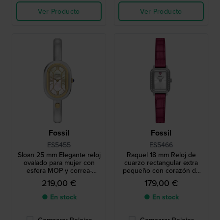
Ver Producto
Ver Producto
Fossil
Fossil
ES5455
ES5466
Sloan 25 mm Elegante reloj
Raquel 18 mm Reloj de
ovalado para mujer con
cuarzo rectangular extra
esfera MOP y correa-
pequeño con corazón de
pulsera
cristal en la esfera
219,00 €
179,00 €
● En stock
● En stock
Comparar Relojes
Comparar Relojes