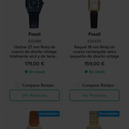
Fossil
Fossil
ES5481
ES5470
Harlow 27 mm Reloj de
Raquel 18 mm Reloj de
cuarzo de diseño vintage,
cuarzo rectangular extra
totalmente azul y de tamaño
pequeño de diseño vintage
pequeño, con caja
179,00 €
159,00 €
octogonal
● En stock
● En stock
Comparar Relojes
Comparar Relojes
Ver Producto
Ver Producto
Novedades
Novedades