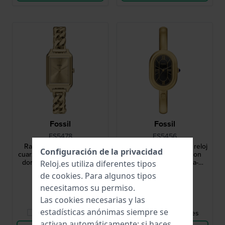
Fossil
Fossil
ES5478
ES5456
Raquel 23 mm Reloj de
Sloan 25 mm Elegante reloj
Configuración de la privacidad
cuarzo rectangular en tono
ovalado para mujer con
dorado con brazalete de
esfera MOP y correa-
Reloj.es utiliza diferentes tipos
eslabones
pulsera
219,00 €
219,00 €
de
cookies
. Para algunos tipos
necesitamos su permiso.
● En stock
● En stock
Las cookies necesarias y las
estadísticas anónimas siempre se
Comparar Relojes
Comparar Relojes
activan automáticamente; si haces