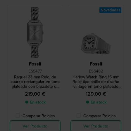
Novedades
Fossil
Fossil
ES5477
ES5482
Raquel 23 mm Reloj de
Harlow Watch Ring 16 mm
cuarzo rectangular en tono
Reloj tipo anillo de diseño
plateado con brazalete de
vintage en tono plateado
eslabones
con caja octogonal
219,00 €
129,00 €
● En stock
● En stock
Comparar Relojes
Comparar Relojes
Ver Producto
Ver Producto