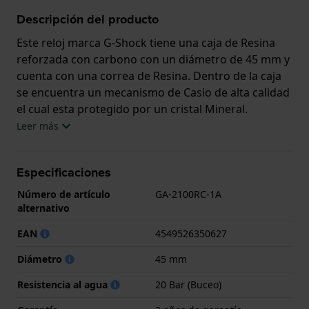
Descripción del producto
Este reloj marca G-Shock tiene una caja de Resina
reforzada con carbono con un diámetro de 45 mm y
cuenta con una correa de Resina. Dentro de la caja
se encuentra un mecanismo de Casio de alta calidad
el cual esta protegido por un cristal Mineral.
Leer más
El reloj es resistente al agua hasta 20 ATM. Esto
significa que el reloj es apto para el buceo. El reloj
Especificaciones
viene con 2 años de garantía.
Número de artículo
GA-2100RC-1A
.
alternativo
EAN
4549526350627
Diámetro
45 mm
Resistencia al agua
20 Bar (Buceo)