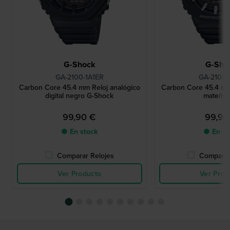
G-Shock
G-Sho
GA-2100-1A1ER
GA-2100-
Carbon Core 45.4 mm Reloj analógico
Carbon Core 45.4 m
digital negro G-Shock
mate/ne
99,90 €
99,90
● En stock
● En st
Comparar Relojes
Comparar
Ver Producto
Ver Prod