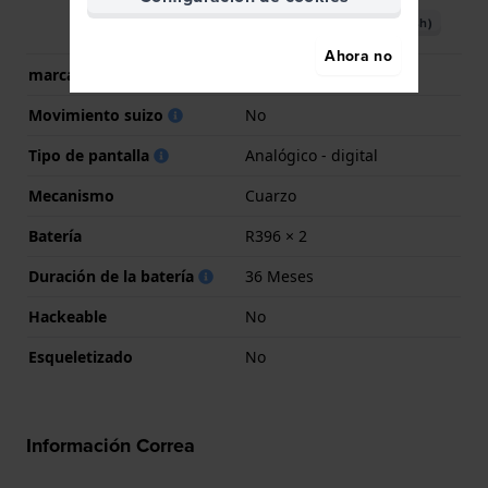
Descargar manual (Spanish)
Ahora no
marca del movimiento
Casio
Movimiento suizo
No
Tipo de pantalla
Analógico - digital
Mecanismo
Cuarzo
Batería
R396 × 2
Duración de la batería
36 Meses
Hackeable
No
Esqueletizado
No
Información Correa