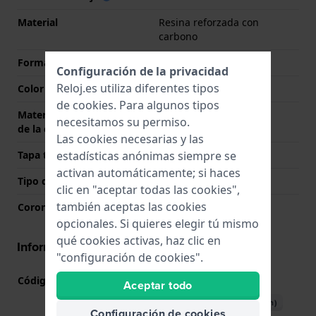
Material
Resina reforzada con
carbono
Forma del reloj
Octogonal
Configuración de la privacidad
Reloj.es utiliza diferentes tipos
Color de la caja
Negro
de
cookies
. Para algunos tipos
Material de la parte trasera
Acero inoxidable
necesitamos su permiso.
de la caja
Las cookies necesarias y las
estadísticas anónimas siempre se
Tapa trasera
Cerrado con tornillos
activan automáticamente; si haces
Tipo de cristal
Mineral
clic en "aceptar todas las cookies",
también aceptas las cookies
Corona
N/A
opcionales. Si quieres elegir tú mismo
qué cookies activas, haz clic en
Información del movimiento
"configuración de cookies".
Código de Movimiento
5611
(
Ver especificaciones
)
Aceptar todo
Descargar manual (English)
Configuración de cookies