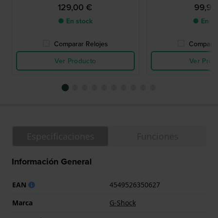
129,00 €
99,90
● En stock
● En st
Comparar Relojes
Comparar
Ver Producto
Ver Prod
Especificaciones
Funciones
Información General
EAN
4549526350627
Marca
G-Shock