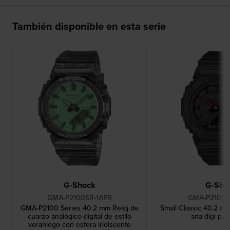
También disponible en esta serie
G-Shock
G-Sho
GMA-P2100SR-1AER
GMA-P2100S
GMA-P2100 Series 40.2 mm Reloj de
Small Classic 40.2 mm
cuarzo analógico-digital de estilo
ana-digi par
veraniego con esfera iridiscente