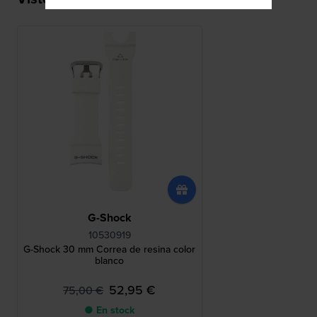
G-Shock
10530919
G-Shock 30 mm Correa de resina color
blanco
52,95 €
75,00 €
● En stock