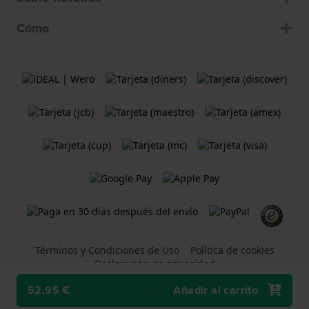
Cómo
Términos y Condiciones de Uso
Política de cookies
Declaración de privacidad
52,95 €
Añadir al carrito
Una tienda web
Holland Watch Group B.V.