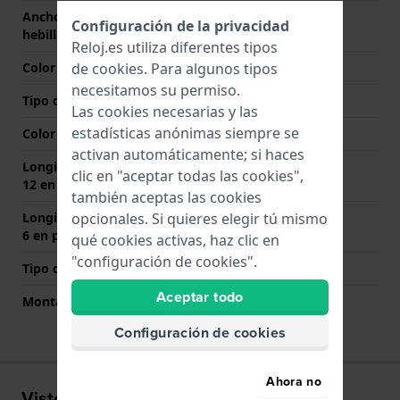
Ancho de correa en la
22 mm
Configuración de la privacidad
hebilla
Reloj.es utiliza diferentes tipos
de
cookies
. Para algunos tipos
Color de correa
Blanco
necesitamos su permiso.
Tipo de cierre
Hebilla
Las cookies necesarias y las
estadísticas anónimas siempre se
Color del cierre
Plateado
activan automáticamente; si haces
Longitud de la correa a las
80 mm
clic en "aceptar todas las cookies",
12 en punto (mm)
también aceptas las cookies
opcionales. Si quieres elegir tú mismo
Longitud de la correa a las
145 mm
6 en punto (mm)
qué cookies activas, haz clic en
"configuración de cookies".
Tipo de montaje
Pasadores de resorte
Aceptar todo
Montaje Recto
No
Configuración de cookies
Ahora no
Visto recientemente