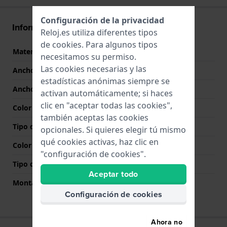
Configuración de la privacidad
Información Correa
Reloj.es utiliza diferentes tipos
de
cookies
. Para algunos tipos
Material correa
Resina
necesitamos su permiso.
Las cookies necesarias y las
Ancho de correa
26 mm
estadísticas anónimas siempre se
Ancho de las asas
16 mm
activan automáticamente; si haces
clic en "aceptar todas las cookies",
Color de correa
Negro
también aceptas las cookies
Tipo de cierre
Hebilla
opcionales. Si quieres elegir tú mismo
qué cookies activas, haz clic en
Color del cierre
Plateado
"configuración de cookies".
Tipo de montaje
Pasadores de resorte
Aceptar todo
Montaje Recto
No
Configuración de cookies
Ahora no