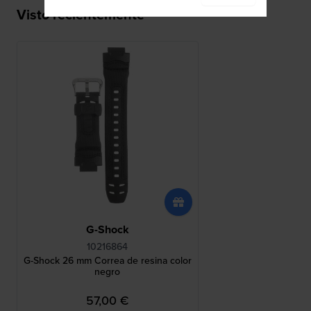
Visto recientemente
G-Shock
10216864
G-Shock 26 mm Correa de resina color
negro
57,00 €