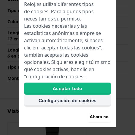
Reloj.es utiliza diferentes tipos
Tipo de cierre
Hebilla
de
cookies
. Para algunos tipos
necesitamos su permiso.
Color del cierre
Negro
Las cookies necesarias y las
estadísticas anónimas siempre se
Longitud de la correa a las
80 mm
12 en punto (mm)
activan automáticamente; si haces
clic en "aceptar todas las cookies",
Longitud de la correa a las
130 mm
también aceptas las cookies
6 en punto (mm)
opcionales. Si quieres elegir tú mismo
Tipo de montaje
Pasadores de resorte
qué cookies activas, haz clic en
"configuración de cookies".
Montaje Recto
No
Aceptar todo
Configuración de cookies
Visto recientemente
Ahora no