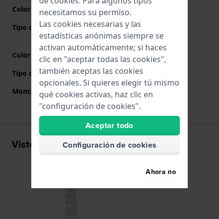
de
cookies
. Para algunos tipos
Color de correa
Plateado
necesitamos su permiso.
Las cookies necesarias y las
Tipo de cierre
Cierre desplegable con
estadísticas anónimas siempre se
botones pulsadores
activan automáticamente; si haces
Color del cierre
Plateado
clic en "aceptar todas las cookies",
también aceptas las cookies
Tipo de montaje
Tornillo de montura
opcionales. Si quieres elegir tú mismo
Montaje Recto
No
qué cookies activas, haz clic en
"configuración de cookies".
Aceptar todo
Visto recientemente
Configuración de cookies
Ahora no