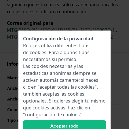
significa que esta correa sólo es adecuada para los
relojes que se indican a continuación.
Correa original para
MTG-910D-2V
,
MTG-911DMS-2V
,
MTG-M900BD-1
,
MTG-M900BD-2
,
MTG-M900BD-1G
,
MTG-911D-2
Configuración de la privacidad
Reloj.es utiliza diferentes tipos
de
cookies
. Para algunos tipos
necesitamos su permiso.
Información Correa
Las cookies necesarias y las
estadísticas anónimas siempre se
Material correa
Acero inoxidable
activan automáticamente; si haces
clic en "aceptar todas las cookies",
Ancho de correa
24 mm
también aceptas las cookies
Ancho de las asas
14 mm
opcionales. Si quieres elegir tú mismo
qué cookies activas, haz clic en
Color de correa
Negro
"configuración de cookies".
Tipo de cierre
Cierre desplegable con
Aceptar todo
botones pulsadores