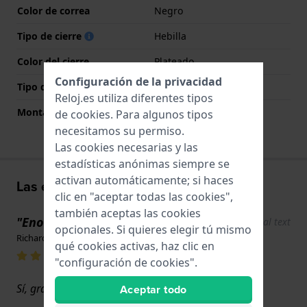
Color de correa
Negro
Tipo de cierre
Hebilla
Color del cierre
Plateado
Configuración de la privacidad
Tipo de montaje
Pasadores de resorte
Reloj.es utiliza diferentes tipos
Montaje Recto
No
de
cookies
. Para algunos tipos
necesitamos su permiso.
Las cookies necesarias y las
estadísticas anónimas siempre se
activan automáticamente; si haces
Las experiencias de los usuarios
clic en "aceptar todas las cookies",
también aceptas las cookies
"Enorme"
Show original text
opcionales. Si quieres elegir tú mismo
Richard Forrest · 17 de junio de 2022
qué cookies activas, haz clic en
"configuración de cookies".
Sí, gran calidad
Aceptar todo