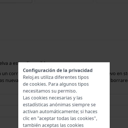
lva a estar disponible.
Configuración de la privacidad
rá un correo electrónico cuando lo tengamos de nuevo en st
Reloj.es utiliza diferentes tipos
 las nuevas existencias. Inmediatamente después, la borrar
de
cookies
. Para algunos tipos
necesitamos su permiso.
Las cookies necesarias y las
estadísticas anónimas siempre se
activan automáticamente; si haces
clic en "aceptar todas las cookies",
también aceptas las cookies