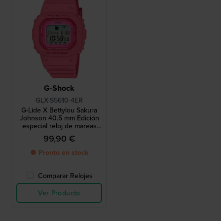
G-Shock
GLX-S5610-4ER
G-Lide X Bettylou Sakura
Johnson 40.5 mm Edición
especial reloj de mareas
digital en resina de origen
99,90 €
biológico
● Pronto en stock
Comparar Relojes
Ver Producto