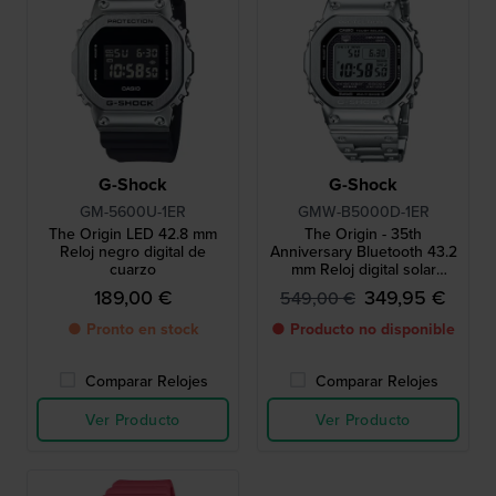
G-Shock
G-Shock
GM-5600U-1ER
GMW-B5000D-1ER
The Origin LED 42.8 mm
The Origin - 35th
Reloj negro digital de
Anniversary Bluetooth 43.2
cuarzo
mm Reloj digital solar
totalmente de acero con
189,00 €
349,95 €
549,00 €
enlace para smartphone
● Pronto en stock
● Producto no disponible
Comparar Relojes
Comparar Relojes
Ver Producto
Ver Producto