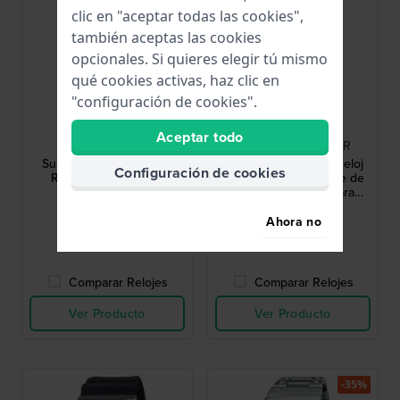
clic en "aceptar todas las cookies",
también aceptas las cookies
opcionales. Si quieres elegir tú mismo
qué cookies activas, haz clic en
"configuración de cookies".
G-Shock
G-Shock
Aceptar todo
DW-5600WW-7ER
GMW-B5000D-1CER
Summer Vibes 42.8 mm
The Origin 43.2 mm Reloj
Configuración de cookies
Reloj G-Shock digital
digital solar totalmente de
cuadrado blanco
acero con enlace para
smartphone
99,90 €
549,00 €
Ahora no
● En stock
● En stock
Comparar Relojes
Comparar Relojes
Ver Producto
Ver Producto
-35%