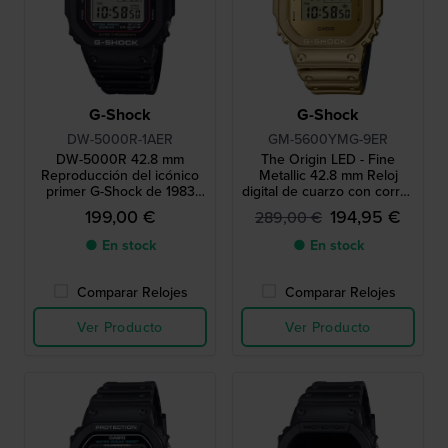
G-Shock
G-Shock
DW-5000R-1AER
GM-5600YMG-9ER
DW-5000R 42.8 mm
The Origin LED - Fine
Reproducción del icónico
Metallic 42.8 mm Reloj
primer G-Shock de 1983
digital de cuarzo con correa
con caja de acero
de silicona de apariencia
199,00 €
194,95 €
289,00 €
metálica única
● En stock
● En stock
Comparar Relojes
Comparar Relojes
Ver Producto
Ver Producto