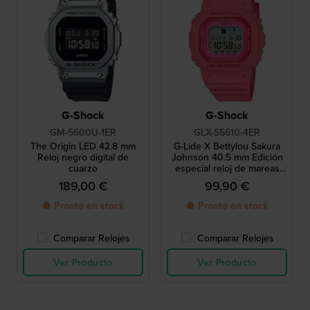
G-Shock
G-Shock
GM-5600U-1ER
GLX-S5610-4ER
The Origin LED 42.8 mm
G-Lide X Bettylou Sakura
Reloj negro digital de
Johnson 40.5 mm Edición
cuarzo
especial reloj de mareas
digital en resina de origen
189,00 €
99,90 €
biológico
● Pronto en stock
● Pronto en stock
Comparar Relojes
Comparar Relojes
Ver Producto
Ver Producto