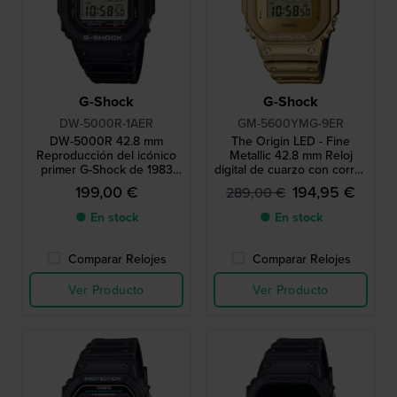
G-Shock
G-Shock
DW-5000R-1AER
GM-5600YMG-9ER
DW-5000R 42.8 mm
The Origin LED - Fine
Reproducción del icónico
Metallic 42.8 mm Reloj
primer G-Shock de 1983
digital de cuarzo con correa
con caja de acero
de silicona de apariencia
199,00 €
194,95 €
289,00 €
metálica única
● En stock
● En stock
Comparar Relojes
Comparar Relojes
Ver Producto
Ver Producto