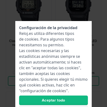
Configuración de la privacidad
G-Shock
G-Shock
Reloj.es utiliza diferentes tipos
DW-5600UE-1ER
DW-5600UBB-1ER
de
cookies
. Para algunos tipos
Classic LED 42.8 mm Reloj
Classic - Basic Black LED
negro cuadrado digital
42.8 mm Reloj negro
necesitamos su permiso.
cuadrado digital
Las cookies necesarias y las
99,90 €
99,90 €
estadísticas anónimas siempre se
● En stock
● En stock
activan automáticamente; si haces
clic en "aceptar todas las cookies",
Comparar Relojes
Comparar Relojes
también aceptas las cookies
opcionales. Si quieres elegir tú mismo
Ver Producto
Ver Producto
qué cookies activas, haz clic en
"configuración de cookies".
Los más vendidos
Aceptar todo