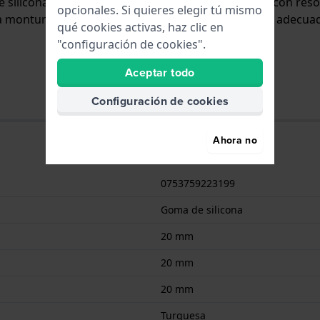
e silicona y se adjunta al reloj mediante pasadores con reso
opcionales. Si quieres elegir tú mismo
a montura recta, lo que significa que esta correa es adecu
qué cookies activas, haz clic en
"configuración de cookies".
Aceptar todo
Configuración de cookies
Ahora no
0753759223199
Goma de silicona
20 mm
20 mm
20 mm
Turquesa