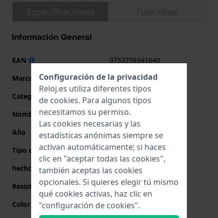
Especificaciones
Funciones
Información General
EAN
0753759341640
Configuración de la privacidad
Marca
Garmin
Reloj.es utiliza diferentes tipos
Categoría
Instinct
de
cookies
. Para algunos tipos
necesitamos su permiso.
Nombre
Instinct 3 Amoled
Las cookies necesarias y las
Año
2025 Primavera/Verano
estadísticas anónimas siempre se
activan automáticamente; si haces
Tipo de pantalla
Digital
clic en "aceptar todas las cookies",
hecho en Suiza
No
también aceptas las cookies
opcionales. Si quieres elegir tú mismo
Resistencia al agua
10 Bar (Natación)
qué cookies activas, haz clic en
Color de la esfera
N/A
"configuración de cookies".