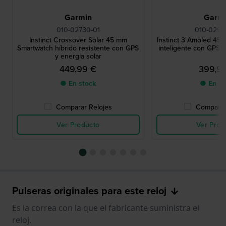
Garmin
Garm
010-02730-01
010-0293
Instinct Crossover Solar 45 mm
Instinct 3 Amoled 45 
Smartwatch híbrido resistente con GPS
inteligente con GPS y
y energía solar
449,99 €
399,9
● En stock
● En st
Comparar Relojes
Comparar
Ver Producto
Ver Prod
Pulseras originales para este reloj
Es la correa con la que el fabricante suministra el
reloj.