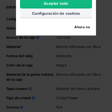
Aceptar todo
información de la caja
Configuración de cookies
Codigo de caja
010-03020-00
Ahora no
Diámetro
50 mm
Grosor de la caja
14.5 mm
Material
Resina reforzada con fibra
Forma del reloj
Redondo
Color de la caja
Negro
Material de la parte trasera
Resina reforzada con fibra
de la caja
Tapa trasera
Monitor de ritmo cardiaco
Tipo de cristal
Cristal Power
Corona
N/A