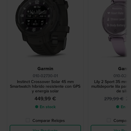
Garmin
Garm
010-02730-01
010-0283
Instinct Crossover Solar 45 mm
Lily 2 Sport 35 mm R
Smartwatch híbrido resistente con GPS
multideporte lila para
y energía solar
de silic
449,99 €
2
279,99 €
● En stock
● En st
Comparar Relojes
Comparar
Ver Producto
Ver Prod