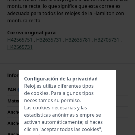
montura recta, lo que significa que esta correa es
adecuada para todos los relojes de la Hamilton con
montura recta.
Correa original para
H42565751
,
H32635731
,
H32635781
,
H32705731
,
H42565731
Información Correa
Configuración de la privacidad
Reloj.es utiliza diferentes tipos
EAN
7613284209538
de
cookies
. Para algunos tipos
necesitamos su permiso.
Material correa
Cuero
Las cookies necesarias y las
Ancho de correa
22 mm
estadísticas anónimas siempre se
activan automáticamente; si haces
Ancho de las asas
22 mm
clic en "aceptar todas las cookies",
Ancho de correa en la
20 mm