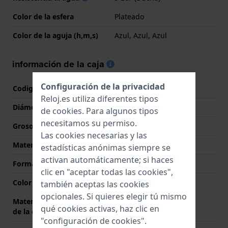
Color de la esfera
Plateado
Color de la aguja (h,m,s)
Azul, Azul, Azul
información de la caja
Configuración de la privacidad
Codigo de caja
H32705
Reloj.es utiliza diferentes tipos
Diámetro
42 mm
de
cookies
. Para algunos tipos
necesitamos su permiso.
Grosor de la caja
11.4 mm
Las cookies necesarias y las
Material
Acero inoxidable
estadísticas anónimas siempre se
activan automáticamente; si haces
Forma del reloj
Redondo
clic en "aceptar todas las cookies",
Color de la caja
Plateado
también aceptas las cookies
opcionales. Si quieres elegir tú mismo
Material de la parte trasera
Acero inoxidable
qué cookies activas, haz clic en
de la caja
"configuración de cookies".