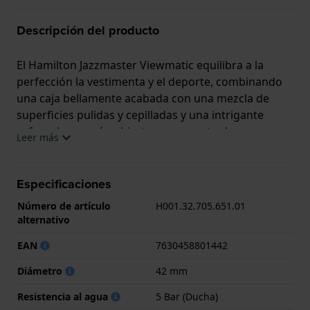
Descripción del producto
El Hamilton Jazzmaster Viewmatic equilibra a la
perfección la vestimenta y el deporte, combinando
una caja bellamente acabada con una mezcla de
superficies pulidas y cepilladas y una intrigante
esfera de corazón abierto que muestra los
Leer más
elementos mecánicos que laten debajo. Las muescas
de la esfera, exquisitamente ejecutadas, tienen un
bisel muy pulido que cambia bruscamente a un
Especificaciones
borde interior cepillado, dirigiendo la mirada hacia
Número de artículo
H001.32.705.651.01
el movimiento automático H-10. Este movimiento
alternativo
Hamilton de gran precisión contiene una espiral
EAN
7630458801442
Nivachron no magnética y tiene una reserva de
marcha de nada menos que 80 horas. El Jazzmaster
Diámetro
42 mm
Viewmatic Open Heart Auto está disponible en
varios colores y en tamaños de caja de 40 mm y 36
Resistencia al agua
5 Bar (Ducha)