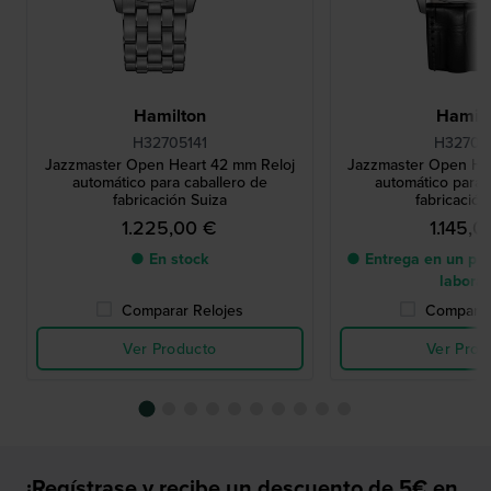
Hamilton
Hamilt
H32705141
H32705
Jazzmaster Open Heart 42 mm Reloj
Jazzmaster Open He
automático para caballero de
automático para 
fabricación Suiza
fabricación
1.225,00 €
1.145,0
● En stock
● Entrega en un pla
labora
Comparar Relojes
Comparar
Ver Producto
Ver Prod
¡Regístrase y recibe un descuento de 5€ en