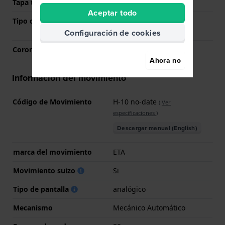
Tapa trasera
Transparente
Aceptar todo
Tipo de cristal
Zafiro antirreflectante
solitario
Configuración de cookies
Corona
Corona tipo pull
Ahora no
Información del movimiento
Código de Movimiento
H-10 no-date
(
Ver
especificaciones
)
Descargar manual (English)
marca del movimiento
ETA
Movimiento suizo
Si
Tipo de pantalla
analógico
Mecanismo
Mecánico Automático