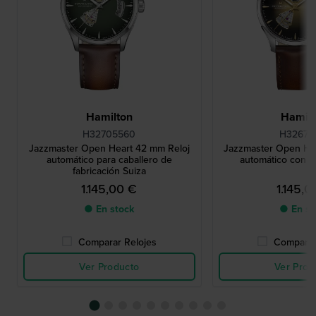
Hamilton
Hamilt
H32705560
H32675
Jazzmaster Open Heart 42 mm Reloj
Jazzmaster Open He
automático para caballero de
automático con es
fabricación Suiza
1.145,00 €
1.145,0
● En stock
● En st
Comparar Relojes
Comparar
Ver Producto
Ver Prod