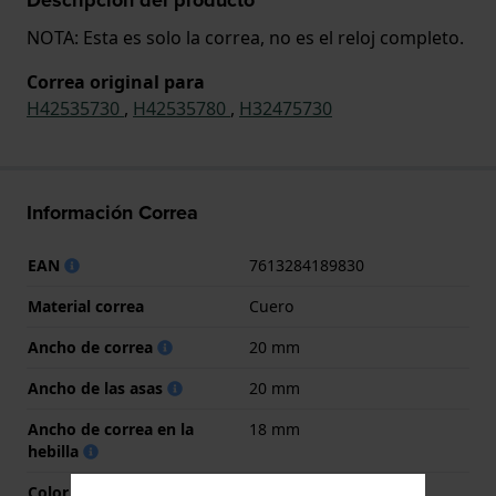
NOTA: Esta es solo la correa, no es el reloj completo.
Correa original para
H42535730
,
H42535780
,
H32475730
Información Correa
EAN
7613284189830
Material correa
Cuero
Ancho de correa
20 mm
Ancho de las asas
20 mm
Ancho de correa en la
18 mm
hebilla
Color de correa
Negro