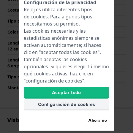
Configuración de la privacidad
Reloj.es utiliza diferentes tipos
Costura de color
Negro
de
cookies
. Para algunos tipos
Tipo de cierre
Hebilla
necesitamos su permiso.
Las cookies necesarias y las
Color del cierre
Plateado
estadísticas anónimas siempre se
Longitud de la correa a las
80 mm
activan automáticamente; si haces
12 en punto (mm)
clic en "aceptar todas las cookies",
también aceptas las cookies
Longitud de la correa a las
115 mm
6 en punto (mm)
opcionales. Si quieres elegir tú mismo
qué cookies activas, haz clic en
Tipo de montaje
Pasadores de resorte
"configuración de cookies".
Montaje Recto
Si
Aceptar todo
Configuración de cookies
Visto recientemente
Ahora no