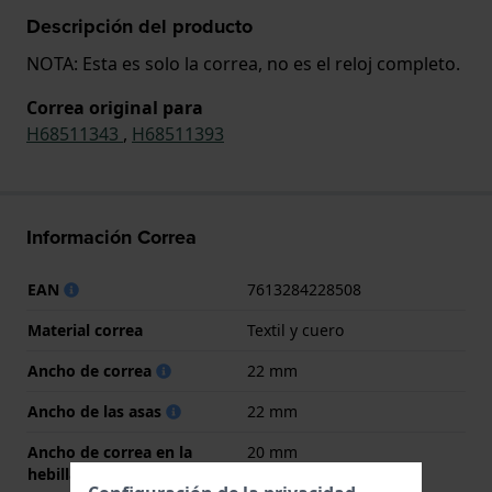
Descripción del producto
NOTA: Esta es solo la correa, no es el reloj completo.
Correa original para
H68511343
,
H68511393
Información Correa
EAN
7613284228508
Material correa
Textil y cuero
Ancho de correa
22 mm
Ancho de las asas
22 mm
Ancho de correa en la
20 mm
hebilla