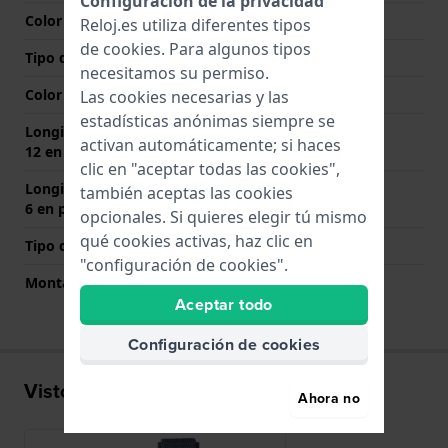
Configuración de la privacidad
Color de correa
Azul
Reloj.es utiliza diferentes tipos
de
cookies
. Para algunos tipos
Tipo de cierre
Hebilla
necesitamos su permiso.
Color del cierre
Plateado
Las cookies necesarias y las
estadísticas anónimas siempre se
Longitud de la correa a las
75 mm
activan automáticamente; si haces
12 en punto (mm)
clic en "aceptar todas las cookies",
Longitud de la correa a las
115 mm
también aceptas las cookies
6 en punto (mm)
opcionales. Si quieres elegir tú mismo
qué cookies activas, haz clic en
Tipo de montaje
Pasadores de resorte
"configuración de cookies".
Montaje Recto
No
Aceptar todo
Configuración de cookies
Visto recientemente
Ahora no