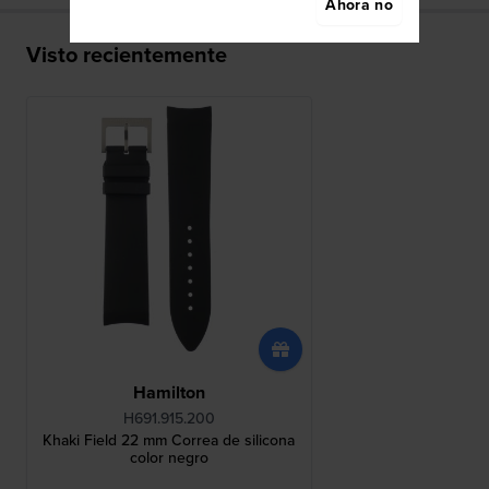
Ahora no
Visto recientemente
Hamilton
H691.915.200
Khaki Field 22 mm Correa de silicona
color negro