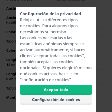
Ancho de correa
22 mm
Configuración de la privacidad
Ancho de correa en la
20 mm
Reloj.es utiliza diferentes tipos
hebilla
de
cookies
. Para algunos tipos
necesitamos su permiso.
Color de correa
Negro
Las cookies necesarias y las
Tipo de cierre
Hebilla
estadísticas anónimas siempre se
activan automáticamente; si haces
Color del cierre
Plateado
clic en "aceptar todas las cookies",
Longitud de la correa a las
85 mm
también aceptas las cookies
12 en punto (mm)
opcionales. Si quieres elegir tú mismo
qué cookies activas, haz clic en
Longitud de la correa a las
120 mm
6 en punto (mm)
"configuración de cookies".
Tipo de montaje
Pasadores de resorte
Aceptar todo
Montaje Recto
No
Configuración de cookies