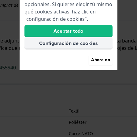
opcionales. Si quieres elegir tú mismo
ompras de correas superiores a 50 €
qué cookies activas, haz clic en
"configuración de cookies".
Aceptar todo
y se adjunta al reloj mediante pasadores de resorte. La ban
Configuración de cookies
ifica que esta correa es adecuada para todos los relojes de
Ahora no
455940
Textil
Poliéster
Corre NATO