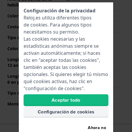
hebilla
Configuración de la privacidad
Color de correa
Beige
Reloj.es utiliza diferentes tipos
de
cookies
. Para algunos tipos
Costura de color
Beige
necesitamos su permiso.
Tipo de cierre
Hebilla
Las cookies necesarias y las
estadísticas anónimas siempre se
Color del cierre
Plateado
activan automáticamente; si haces
Longitud de la correa a las
80 mm
clic en "aceptar todas las cookies",
12 en punto (mm)
también aceptas las cookies
opcionales. Si quieres elegir tú mismo
Longitud de la correa a las
115 mm
qué cookies activas, haz clic en
6 en punto (mm)
"configuración de cookies".
Tipo de montaje
Pasadores de resorte
Aceptar todo
Montaje Recto
Si
Configuración de cookies
Ahora no