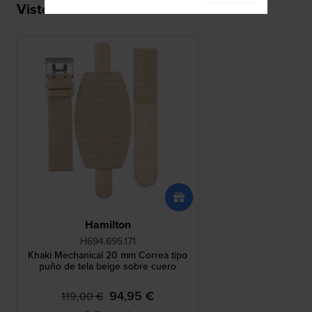
Visto recientemente
Hamilton
H694.695.171
Khaki Mechanical 20 mm Correa tipo
puño de tela beige sobre cuero
94,95 €
119,00 €