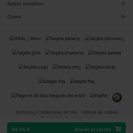
Sobre nosotros
Cómo
Términos y Condiciones de Uso
Política de cookies
Declaración de privacidad
94,95 €
Añadir al carrito
Una tienda web
Holland Watch Group B.V.