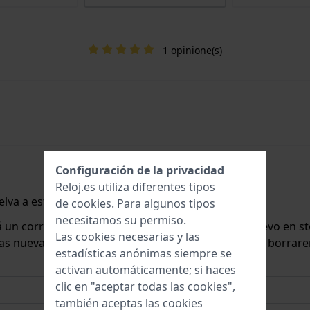
1 opinione(s)
Configuración de la privacidad
Reloj.es utiliza diferentes tipos
lva a estar disponible.
de
cookies
. Para algunos tipos
necesitamos su permiso.
rá un correo electrónico cuando lo tengamos de nuevo en st
Las cookies necesarias y las
 las nuevas existencias. Inmediatamente después, la borrar
estadísticas anónimas siempre se
activan automáticamente; si haces
clic en "aceptar todas las cookies",
también aceptas las cookies