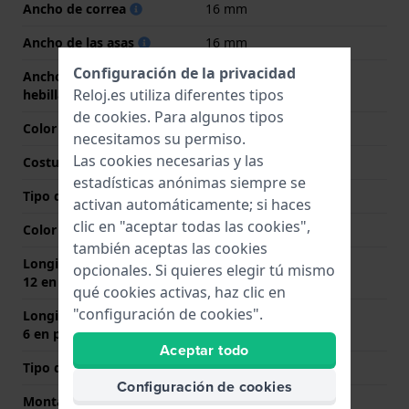
Ancho de correa
16 mm
Ancho de las asas
16 mm
Configuración de la privacidad
Ancho de correa en la
14 mm
Reloj.es utiliza diferentes tipos
hebilla
de
cookies
. Para algunos tipos
Color de correa
Azul
necesitamos su permiso.
Las cookies necesarias y las
Costura de color
Azul
estadísticas anónimas siempre se
Tipo de cierre
Hebilla
activan automáticamente; si haces
clic en "aceptar todas las cookies",
Color del cierre
Plateado
también aceptas las cookies
Longitud de la correa a las
70 mm
opcionales. Si quieres elegir tú mismo
12 en punto (mm)
qué cookies activas, haz clic en
"configuración de cookies".
Longitud de la correa a las
110 mm
6 en punto (mm)
Aceptar todo
Tipo de montaje
Pasadores de resorte
Configuración de cookies
Montaje Recto
Si