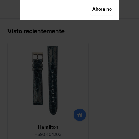
Ahora no
Visto recientemente
Hamilton
H690.404.103