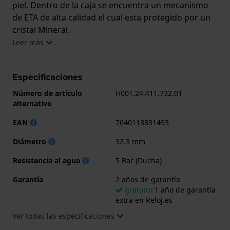
piel. Dentro de la caja se encuentra un mecanismo
de ETA de alta calidad el cual esta protegido por un
cristal Mineral.
Leer más
El reloj es resistente al agua hasta 5 ATM. Esto
significa que el reloj es adecuado para la ducha. El
Especificaciones
reloj viene con 2 años de garantía.
Número de artículo
H001.24.411.732.01
.
alternativo
EAN
7640113831493
Diámetro
32.3 mm
Resistencia al agua
5 Bar (Ducha)
Garantía
2 años de garantía
gratuito
1 año de garantía
extra en Reloj.es
Ver todas las especificaciones