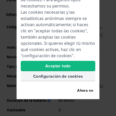
necesitamos su permiso.
Las cookies necesarias y las
Información del movimiento
estadísticas anónimas siempre se
activan automáticamente; si haces
Código de Movimiento
F05.111
(
Ver especificaciones
)
clic en "aceptar todas las cookies",
Descargar manual (English)
también aceptas las cookies
opcionales. Si quieres elegir tú mismo
marca del movimiento
ETA
qué cookies activas, haz clic en
"configuración de cookies".
Movimiento suizo
Si
Aceptar todo
Tipo de pantalla
analógico
Configuración de cookies
Mecanismo
Cuarzo
Batería
Batería Renata R364 364 /
Ahora no
SR621SW
Duración de la batería
68 Meses
Hackeable
Si