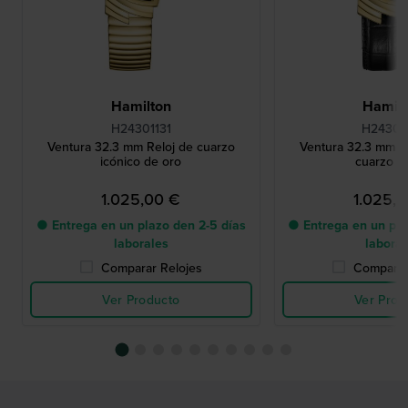
Hamilton
Hamilt
H24301131
H24301
Ventura 32.3 mm Reloj de cuarzo
Ventura 32.3 mm Ic
icónico de oro
cuarzo n
1.025,00 €
1.025,
● Entrega en un plazo den 2-5 días
● Entrega en un pla
laborales
labora
Comparar Relojes
Comparar
Ver Producto
Ver Prod