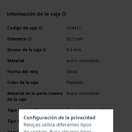
información de la caja
Codigo de caja
H24411
Diámetro
32.3 mm
Grosor de la caja
9.3 mm
Material
Acero inoxidable
Forma del reloj
Otros
Color de la caja
Plateado
Material de la parte trasera
Acero inoxidable
de la caja
Tapa trasera
Cerrado con tornillos
Configuración de la privacidad
Tipo de cristal
Mineral
Reloj.es utiliza diferentes tipos
de
cookies
. Para algunos tipos
Corona
Corona tipo pull