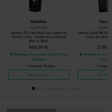
Hamilton
Hamilt
H24411732
H24525
Ventura 32.3 mm Reloj de cuarzo de
Ventura Elvis 80 42.5
diseño suizo - Usado en la película
suizo de diseño
Men in Black
995,00 €
2.175,
● Entrega en un plazo den 2-5 días
● Entrega en un pla
laborales
labora
Comparar Relojes
Comparar
Ver Producto
Ver Prod