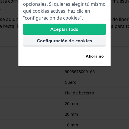
esta correa está sólo ligeramente curtido (vegetal) y muestr
opcionales. Si quieres elegir tú mismo
.
qué cookies activas, haz clic en
"configuración de cookies".
y se adjunta al reloj mediante pasadores con resorte de lib
 recta, lo que significa que esta correa es adecuada para t
Aceptar todo
Configuración de cookies
Ahora no
9008678009166
Cuero
Piel de becerro
20 mm
20 mm
18 mm