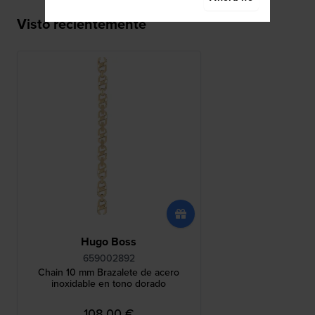
Visto recientemente
Hugo Boss
659002892
Chain 10 mm Brazalete de acero
inoxidable en tono dorado
108,00 €