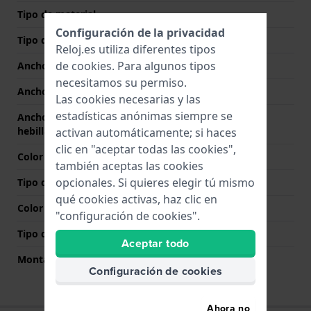
Tipo de material
Configuración de la privacidad
Tipo de correa
Pulsera de eslabones
Reloj.es utiliza diferentes tipos
de
cookies
. Para algunos tipos
Ancho de correa
10 mm
necesitamos su permiso.
Ancho de las asas
3 mm
Las cookies necesarias y las
estadísticas anónimas siempre se
Ancho de correa en la
10 mm
hebilla
activan automáticamente; si haces
clic en "aceptar todas las cookies",
Color de correa
Oro
también aceptas las cookies
opcionales. Si quieres elegir tú mismo
Tipo de cierre
Broche de joyería
qué cookies activas, haz clic en
Color del cierre
Oro
"configuración de cookies".
Tipo de montaje
Pasadores de acero
Aceptar todo
Montaje Recto
No
Configuración de cookies
Ahora no