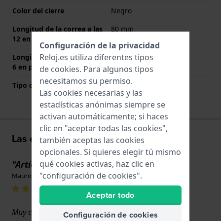
Color del cierre
Negro
Longitud de la correa a las
80 mm
12 en punto (mm)
Configuración de la privacidad
Reloj.es utiliza diferentes tipos
Longitud de la correa a las
125 mm
6 en punto (mm)
de
cookies
. Para algunos tipos
necesitamos su permiso.
Tipo de montaje
Pasadores de resorte
Las cookies necesarias y las
estadísticas anónimas siempre se
activan automáticamente; si haces
clic en "aceptar todas las cookies",
Las experiencias de los usuarios
también aceptas las cookies
opcionales. Si quieres elegir tú mismo
qué cookies activas, haz clic en
"Artículo original"
"configuración de cookies".
Mauro Tirado · 23 de mayo de 2025
Aceptar todo
Muy contento, mi reloj vuelve a lucir como nuevo,
Configuración de cookies