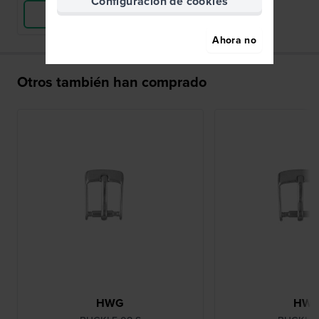
Configuración de cookies
Ver Producto
Ahora no
Otros también han comprado
HWG
HW