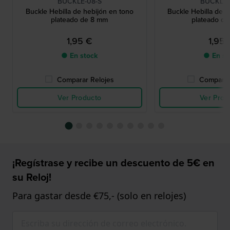
BUCKLE-08-S
BUCKLE-
Buckle Hebilla de hebijón en tono
Buckle Hebilla de h
plateado de 8 mm
plateado d
1,95 €
1,95
● En stock
● En st
Comparar Relojes
Comparar
Ver Producto
Ver Prod
¡Regístrase y recibe un descuento de 5€ en
su Reloj!
Para gastar desde €75,- (solo en relojes)