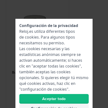
Configuración de la privacidad
Reloj.es utiliza diferentes tipos
de
cookies
. Para algunos tipos
necesitamos su permiso.
Las cookies necesarias y las
estadísticas anónimas siempre se
activan automáticamente; si haces
HWG
clic en "aceptar todas las cookies",
BUCKLE-16-S
también aceptas las cookies
Buckle Hebilla de hebijón en tono
plateado de 16 mm
opcionales. Si quieres elegir tú mismo
qué cookies activas, haz clic en
1,95 €
"configuración de cookies".
● En stock
Aceptar todo
Comparar Relojes