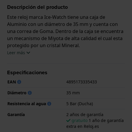
Descripción del producto
Este reloj marca Ice-Watch tiene una caja de
Aluminio con un diámetro de 35 mm y cuenta con
una correa de Goma. Dentro de la caja se encuentra
un mecanismo de Miyota de alta calidad el cual esta
protegido por un cristal Mineral.
Leer más
El reloj es resistente al agua hasta 5 ATM. Esto
significa que el reloj es adecuado para la ducha. El
Especificaciones
reloj viene con 2 años de garantía.
EAN
4895173335433
.
Diámetro
35 mm
Resistencia al agua
5 Bar (Ducha)
Garantía
2 años de garantía
gratuito
1 año de garantía
extra en Reloj.es