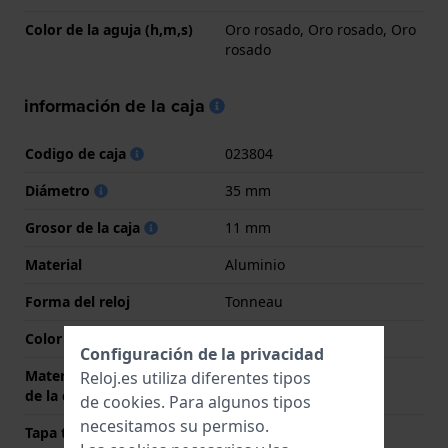
Color de la aguja (h,m,s)
Oro rosado, Oro rosado, Oro
rosado
información de la caja
Codigo de caja
023804
Diámetro
35 mm
Grosor de la caja
11 mm
Material
Aluminio
Forma del reloj
Tonneau
Color de la caja
Oro rosado
Configuración de la privacidad
Material de la parte trasera
Acero inoxidable
Reloj.es utiliza diferentes tipos
de la caja
de
cookies
. Para algunos tipos
necesitamos su permiso.
Tapa trasera
Cerrado con tornillos