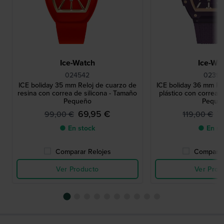
Ice-Watch
Ice-Wa
024542
02399
ICE boliday 35 mm Reloj de cuarzo de
ICE boliday 36 mm Re
resina con correa de silicona - Tamaño
plástico con correa de
Pequeño
Peque
69,95 €
7
99,00 €
119,00 €
● En stock
● En st
Comparar Relojes
Comparar
Ver Producto
Ver Prod