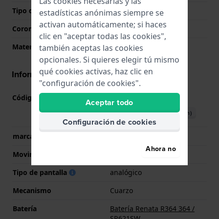
Las cookies necesarias y las
Tipo de cristal
Mineral
estadísticas anónimas siempre se
activan automáticamente; si haces
Corona
Corona tipo pull
clic en "aceptar todas las cookies",
Material del bisel
Aluminio
también aceptas las cookies
opcionales. Si quieres elegir tú mismo
qué cookies activas, haz clic en
Información del movimiento
"configuración de cookies".
Código de Movimiento
6P29
(
Ver especificaciones
)
Aceptar todo
Descargar manual (English)
Configuración de cookies
marca del movimiento
Miyota
Ahora no
Movimiento suizo
No
Tipo de pantalla
analógico
Mecanismo
Cuarzo
Batería
Batería Renata R364 364 /
SR621SW