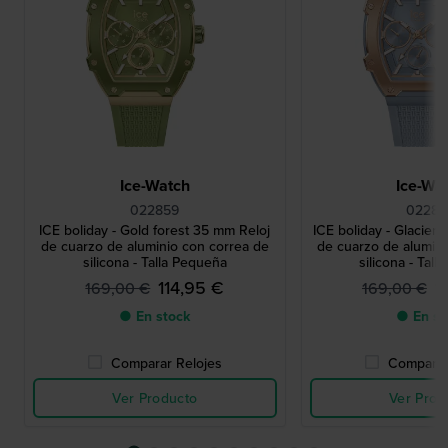
Ice-Watch
Ice-Wa
022859
0228
ICE boliday - Gold forest 35 mm Reloj
ICE boliday - Glacier
de cuarzo de aluminio con correa de
de cuarzo de alumini
silicona - Talla Pequeña
silicona - Tal
114,95 €
1
169,00 €
169,00 €
● En stock
● En st
Comparar Relojes
Comparar
Ver Producto
Ver Prod