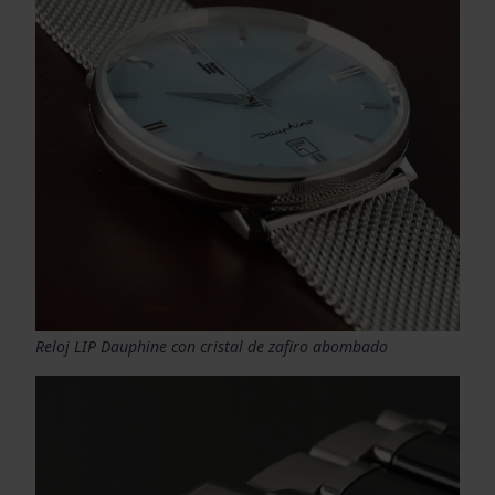
Reloj LIP Dauphine con cristal de zafiro abombado