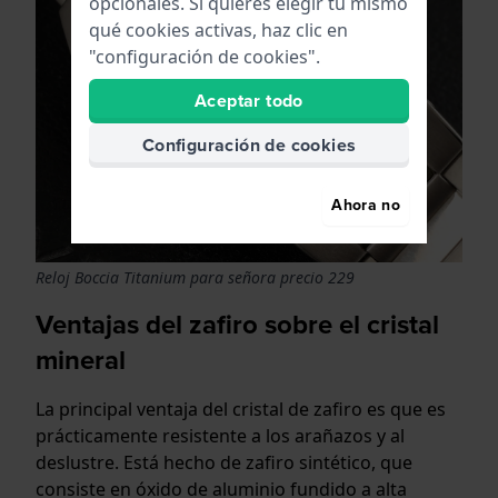
opcionales. Si quieres elegir tú mismo
qué cookies activas, haz clic en
"configuración de cookies".
Aceptar todo
Configuración de cookies
Ahora no
Reloj Boccia Titanium para señora precio 229
Ventajas del zafiro sobre el cristal
mineral
La principal ventaja del cristal de zafiro es que es
prácticamente resistente a los arañazos y al
deslustre. Está hecho de zafiro sintético, que
consiste en óxido de aluminio fundido a alta