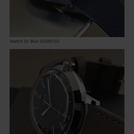
Swatch Sir Blue SO28N702